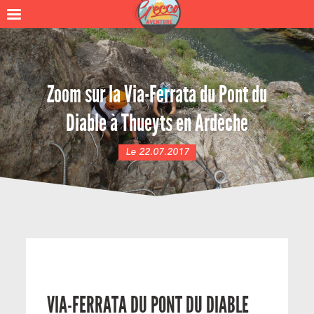
Zoom sur la Via-Ferrata du Pont du
Diable à Thueyts en Ardèche
Le 22.07.2017
VIA-FERRATA DU PONT DU DIABLE