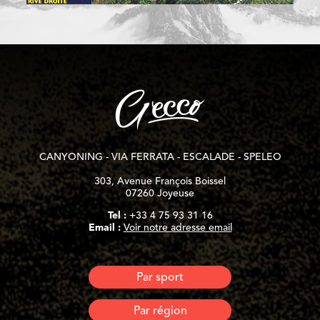
CANYONING - VIA FERRATA - ESCALADE - SPELEO
303, Avenue François Boissel
07260 Joyeuse
Tel :
+33 4 75 93 31 16
Email :
Voir notre adresse email
Par sport
Nuit en Portaledge
Par région
Canyoning