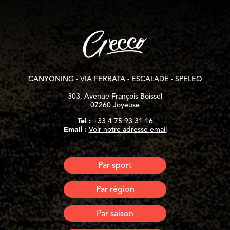
CANYONING - VIA FERRATA - ESCALADE - SPELEO
303, Avenue François Boissel
07260 Joyeuse
Tel :
+33 4 75 93 31 16
Email :
Voir notre adresse email
Par sport
Nuit en Portaledge
Par région
Canyoning
Via Ferrata & Via Corda
Ardèche
Par saison
Escalade
Lozère
Spéléo